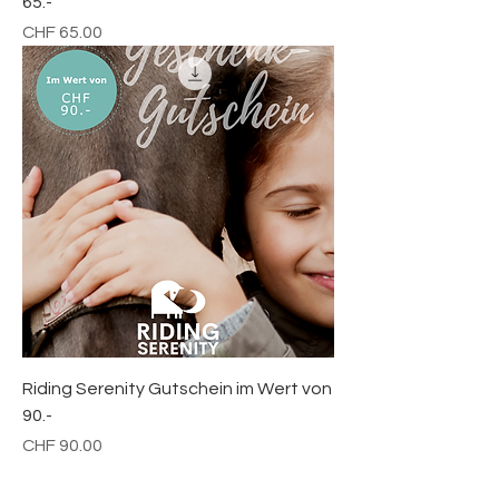
65.-
Preis
CHF 65.00
Riding Serenity Gutschein im Wert von
90.-
Preis
CHF 90.00